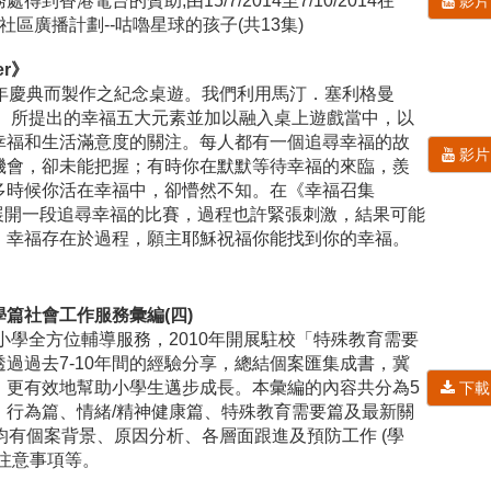
到香港電台的贊助,由15/7/2014至7/10/2014在
影片
推行社區廣播計劃--咕嚕星球的孩子(共13集)
er》
周年慶典而製作之紀念桌遊。我們利用馬汀．塞利格曼
ligman）所提出的幸福五大元素並加以融入桌上遊戲當中，以
幸福和生活滿意度的關注。每人都有一個追尋幸福的故
影片
機會，卻未能把握；有時你在默默等待幸福的來臨，羨
多時候你活在幸福中，卻懵然不知。在《幸福召集
中你會展開一段追尋幸福的比賽，過程也許緊張刺激，結果可能
，幸福存在於過程，願主耶穌祝福你能找到你的幸福。
篇社會工作服務彙編(四)
始小學全方位輔導服務，2010年開展駐校「特殊教育需要
過過去7-10年間的經驗分享，總結個案匯集成書，冀
，更有效地幫助小學生邁步成長。本彙編的內容共分為5
下載
、行為篇、情緒/精神健康篇、特殊教育需要篇及最新關
均有個案背景、原因分析、各層面跟進及預防工作 (學
注意事項等。