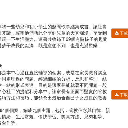
年將一些幼兒和初小學生的趣聞軼事結集成書，讓社會
裡閱讀，冀望他們藉此分享到兒童的天真爛漫，享受到
下載
紓緩一下生活壓力。這書共收錄了69個有關孩子的趣聞
是孩子成長的點滴，既是意想不到，也是充滿歡樂！
站
都是本中心過往直接輔導的個案，或是在家長教育講座
一同處理過的問題。經過細緻的分析，反思和整理，結
站一站的形式表達，目的是讓家長能就著不同課題一段
中心社工的提醒和分享中，讓家長有正面而堅實的管教
下載
各項方法和技巧，能領會出最適合自己子女成長的教養
章和4個個案，編成九個主題，包括：管教信念與自律、親
女情緒、生活常規、愉快學習、獎賞方法、兄弟相爭、
校合作等。