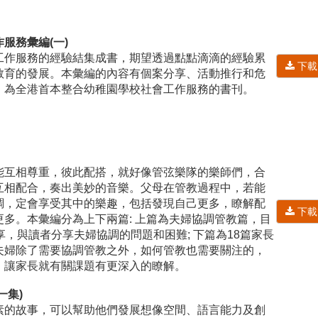
服務彙編(一)
工作服務的經驗結集成書，期望透過點點滴滴的經驗累
下載
教育的發展。本彙編的內容有個案分享、活動推行和危
，為全港首本整合幼稚園學校社會工作服務的書刊。
」
能互相尊重，彼此配搭，就好像管弦樂隊的樂師們，合
互相配合，奏出美妙的音樂。父母在管教過程中，若能
調，定會享受其中的樂趣，包括發現自己更多，瞭解配
下載
多。本彙編分為上下兩篇: 上篇為夫婦協調管教篇，目
享，與讀者分享夫婦協調的問題和困難; 下篇為18篇家長
夫婦除了需要協調管教之外，如何管教也需要關注的，
，讓家長就有關課題有更深入的瞭解。
一集)
素的故事，可以幫助他們發展想像空間、語言能力及創