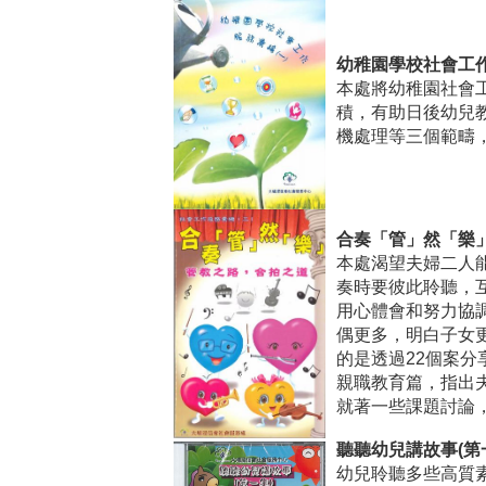
幼稚園學校社會工作
本處將幼稚園社會
積，有助日後幼兒
機處理等三個範疇
合奏「管」然「樂
本處渴望夫婦二人
奏時要彼此聆聽，
用心體會和努力協
偶更多，明白子女更
的是透過22個案分
親職教育篇，指出
就著一些課題討論
聽聽幼兒講故事(第
幼兒聆聽多些高質