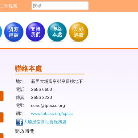
工作服務
聯絡本處
地址:
新界大埔富亨邨亨昌樓地下
電話:
2656 6680
傳真:
2656 2220
電郵:
senc@tpbcss.org
網址:
www.tpbcss.org/cpisc
大埔浸信會社會服務處
開放時間