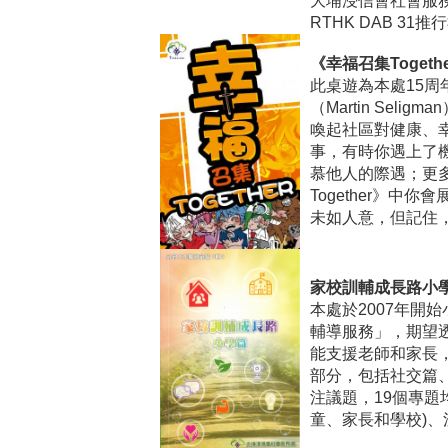
大埔浸信會社會服務處得
RTHK DAB 31
《幸福召集Togeth
此桌遊為本處15
（Martin Se
喚起社區對健康、
事，有時你遇上了
慕他人的際遇；更
Together》
未如人意，但記住
家校訓輔成長路小學
本處於2007年開
輔導服務」，期望透
能支援老師和家長
部分，包括社交篇
注議題，19個專題
童、家長和學校)、