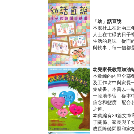
「幼」話直說
本處社工在近兩三
人士在忙碌的日子
生活的趣味，從而
與軼事，每一個都
幼兒家長教育加油
本彙編的內容全部
及工作坊中與家長
集成書。本書以一
一段地學習，從本
信念和態度，配合
之道。
本彙編有24篇文
子關係、家長與子
成長障礙問題和家