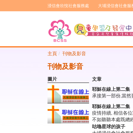
浸信會欣悅社會服務處
大埔浸信會社會服
主頁
刊物及影音
刊物及影音
圖片
文章
耶穌在線上第二集
承接第一部份,當然
耶穌在線上第二集
疫情持續, 相信各
不如聽聽本處既總
咕嚕星球的孩子