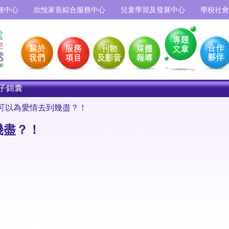
務中心
欣悅家長綜合服務中心
兒童學習及發展中心
學校社會
子錦囊
 可以為愛情去到幾盡？！
幾盡？！