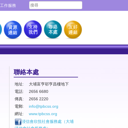
工作服務
聯絡本處
地址:
大埔富亨邨亨昌樓地下
電話:
2656 6680
傳真:
2656 2220
電郵:
info@tpbcss.org
網址:
www.tpbcss.org
浸信會欣悦社會服務處（
大埔