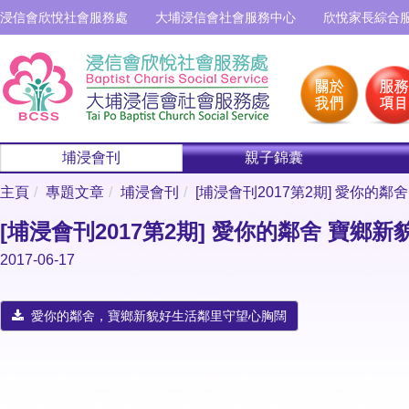
浸信會欣悅社會服務處
大埔浸信會社會服務中心
欣悅家長綜合
埔浸會刊
親子錦囊
主頁
專題文章
埔浸會刊
[埔浸會刊2017第2期] 愛你的
[埔浸會刊2017第2期] 愛你的鄰舍 寶鄉
2017-06-17
愛你的鄰舍，寶鄉新貌好生活鄰里守望心胸闊