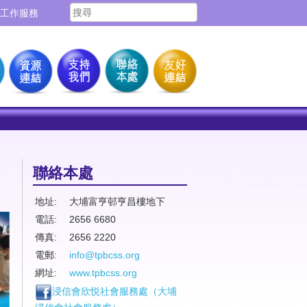
工作服務
聯絡本處
地址:
大埔富亨邨亨昌樓地下
電話:
2656 6680
傳真:
2656 2220
電郵:
info@tpbcss.org
網址:
www.tpbcss.org
浸信會欣悦社會服務處（
大埔