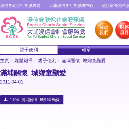
浸信會欣悅社會服務處
大埔浸信會社會服務中心
欣悅家長綜合
親子便利
報章
主頁
媒體報導
親子便利
滿埔關懷_城鄉童顯愛
滿埔關懷_城鄉童顯愛
2011-04-01
1104_滿埔關懷_城鄉童顯愛