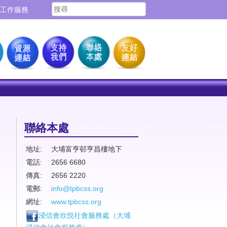
工作服務
聯絡本處
地址:
大埔富亨邨亨昌樓地下
電話:
2656 6680
傳真:
2656 2220
電郵:
info@tpbcss.org
網址:
www.tpbcss.org
浸信會欣悦社會服務處（
大埔