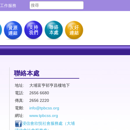
工作服務
聯絡本處
地址:
大埔富亨邨亨昌樓地下
電話:
2656 6680
傳真:
2656 2220
電郵:
info@tpbcss.org
網址:
www.tpbcss.org
浸信會欣悦社會服務處（
大埔