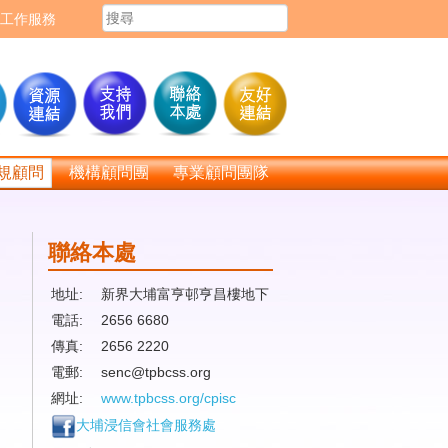
工作服務
規顧問
機構顧問團
專業顧問團隊
聯絡本處
地址:
新界大埔富亨邨亨昌樓地下
電話:
2656 6680
傳真:
2656 2220
電郵:
senc@tpbcss.org
網址:
www.tpbcss.org/cpisc
大埔浸信會社會服務處