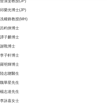
曾潔雯教授(JP)
邱榮光博士(JP)
冼權鋒教授
(MH
)
呂畇俠博士
譚子麟博士
謝戰博士
李子軒博士
羅明輝博士
陸志聰醫生
魏華星先生
楊志達先生
李詠嘉女士